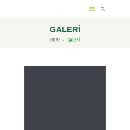
GALERİ
HOME
GALERİ
ANA SAYFA
KURUMSAL
FRANCHISE
ÜRÜNLER
GALERI
ONLINE ÖDEME
İLETIŞIM